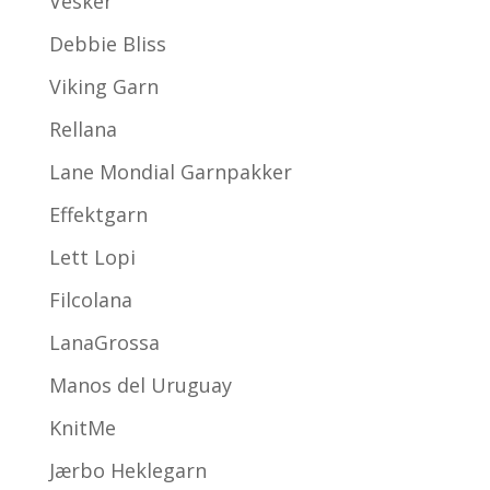
Vesker
Debbie Bliss
Viking Garn
Rellana
Lane Mondial Garnpakker
Effektgarn
Lett Lopi
Filcolana
LanaGrossa
Manos del Uruguay
KnitMe
Jærbo Heklegarn