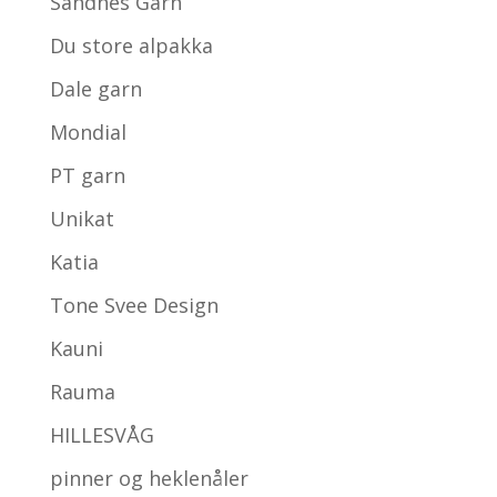
Sandnes Garn
Du store alpakka
Dale garn
Mondial
PT garn
Unikat
Katia
Tone Svee Design
Kauni
Rauma
HILLESVÅG
pinner og heklenåler